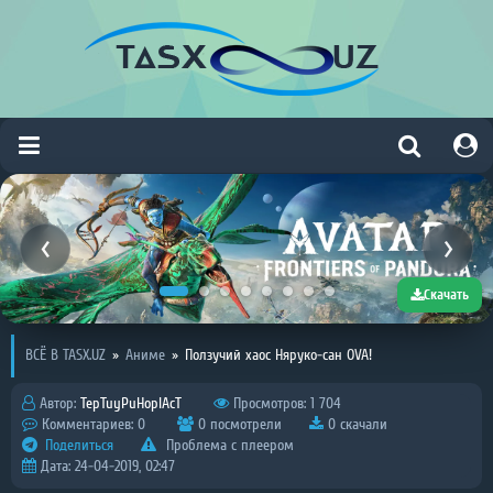
Скачать
ВСЁ В TASX.UZ
»
Аниме
»
Ползучий хаос Няруко-сан OVA!
Автор:
TepTuyPuHoplAcT
Просмотров: 1 704
Комментариев: 0
0 посмотрели
0 скачали
Поделиться
Проблема с плеером
Дата: 24-04-2019, 02:47