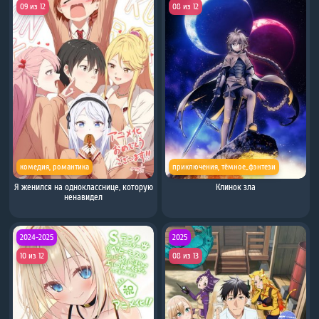
09 из 12
08 из 12
комедия
,
романтика
приключения
,
тёмное_фэнтези
Я женился на однокласснице, которую
Клинoк злa
ненавидел
2024-2025
2025
10 из 12
08 из 13