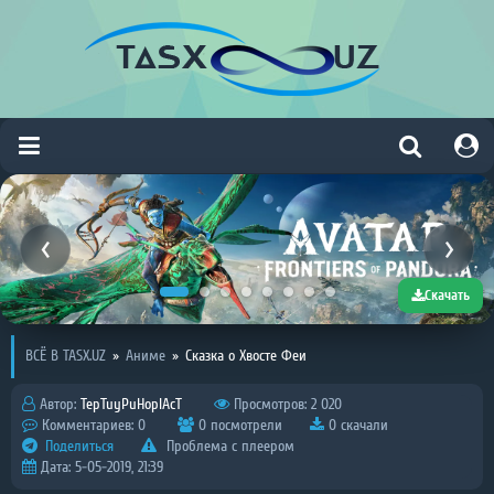
Скачать
ВСЁ В TASX.UZ
»
Аниме
»
Сказка о Хвосте Феи
Автор:
TepTuyPuHoplAcT
Просмотров: 2 020
Комментариев: 0
0 посмотрели
0 скачали
Поделиться
Проблема с плеером
Дата: 5-05-2019, 21:39