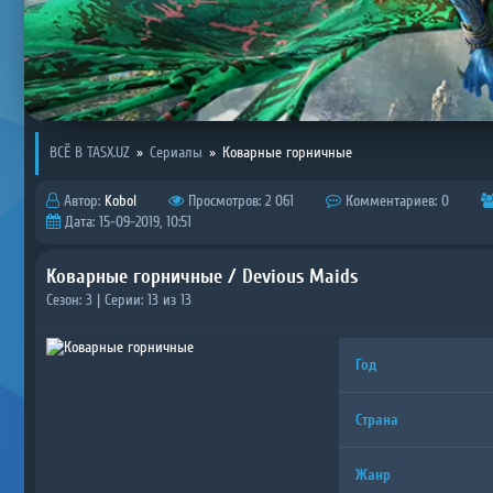
ВСЁ В TASX.UZ
»
Сериалы
»
Коварные горничные
Автор:
Kobol
Просмотров: 2 061
Комментариев: 0
Дата: 15-09-2019, 10:51
Коварные горничные / Devious Maids
Сезон: 3 | Серии: 13 из 13
Год
Страна
Жанр