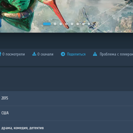
0 посмотрели
0 скачали
Поделиться
Проблема с плееро
2015
США
драма
,
комедия
,
детектив