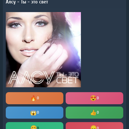
Алсу - Ты - это свет
0
0
0
0
0
0