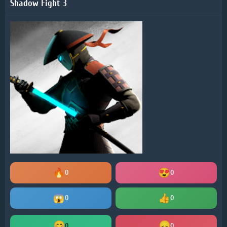
Shadow Fight 3
0
0
0
0
0
0