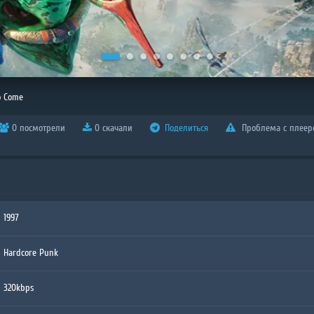
o Come
0 посмотрели
0 скачали
Поделиться
Проблема с плеер
1997
Hardcore Punk
320kbps