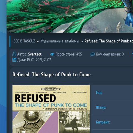
ВСЁ В TASX.UZ
»
Музыкальные альбомы
»
Refused: The Shape of Punk t
Автор:
Svartsot
Просмотров: 495
Комментариев: 0
Дата: 19-01-2021, 21:07
Refused: The Shape of Punk to Come
Год:
Жанр:
Битрейт: