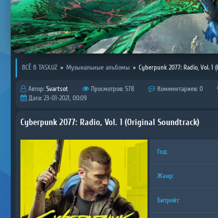
ВСЁ В TASX.UZ
»
Музыкальные альбомы
»
Cyberpunk 2077: Radio, Vol. 1 (
Автор:
Svartsot
Просмотров: 578
Комментариев: 0
Дата: 23-01-2021, 00:09
Cyberpunk 2077: Radio, Vol. 1 (Original Soundtrack)
Год:
Жанр:
Битрейт: