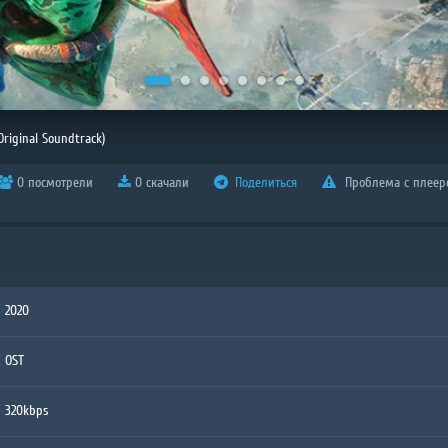
Original Soundtrack)
0 посмотрели
0 скачали
Поделиться
Проблема с плеер
2020
OST
320kbps