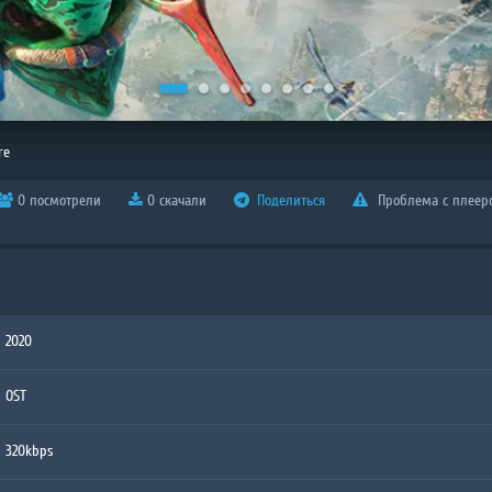
re
0 посмотрели
0 скачали
Поделиться
Проблема с плеер
2020
OST
320kbps