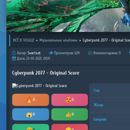
ВСЁ В TASX.UZ
»
Музыкальные альбомы
»
Cyberpunk 2077 - Original Sco
Автор:
Svartsot
Просмотров: 624
Комментариев: 0
Дата: 23-01-2021, 00:11
Cyberpunk 2077 - Original Score
Год:
0
0
Жанр:
0
0
Битрейт: