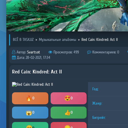
ВСЁ В TASX.UZ
»
Музыкальные альбомы
»
Red Cain: Kindred: Act II
Автор:
Svartsot
Просмотров: 499
Комментариев: 0
Дата: 28-02-2021, 17:34
Red Cain: Kindred: Act II
Год:
0
0
Жанр:
0
0
Битрейт: