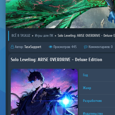
ВСЁ В TASX.UZ
»
Игры для ПК
»
Solo Leveling: ARISE OVERDRIVE - Deluxe E
Автор:
TasxSupport
Просмотров: 445
Комментариев: 0
Solo Leveling: ARISE OVERDRIVE - Deluxe Edition
Год
Жанр
Разработчик
Издательство