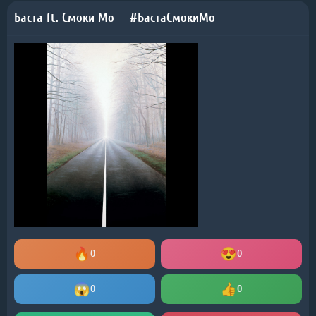
Баста ft. Смоки Мо — #БастаСмокиМо
0
0
0
0