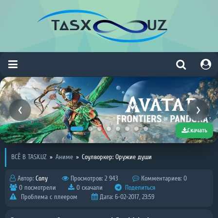
Скачать
ВСЁ В TASX.UZ
»
Аниме
»
Соулворкер: Оружие души
Автор:
Солу
Просмотров: 2 943
Комментариев: 0
0 посмотрели
0 скачали
Поделиться
Проблема с плеером
Дата: 6-02-2017, 23:59