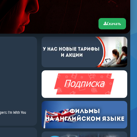
Скачать
pers: I'm With You