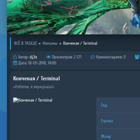
ВСЁ В TASX.UZ
»
Фильмы
»
Конченая / Terminal
Автор:
dj.3x
Просмотров: 2 571
Комментариев: 0
Дата: 18-05-2018, 14:00
Конченая / Terminal
«Ребятки, я вернулась!»
Год
Страна
Жанр