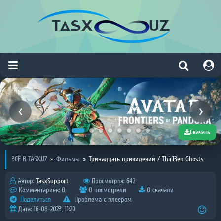
Скачать
ВСЁ В TASX.UZ
»
Фильмы
»
Тринадцать привидений / Thir13en Ghosts
Автор:
TasxSupport
Просмотров: 642
Комментариев: 0
0 посмотрели
0 скачали
Поделиться
Проблема с плеером
Дата: 16-08-2023, 11:20