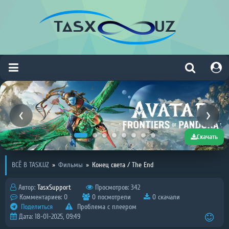
Скачать
ВСЁ В TASX.UZ
»
Фильмы
»
Конец света / The End
Автор:
TasxSupport
Просмотров: 342
Комментариев: 0
0 посмотрели
0 скачали
Поделиться
Проблема с плеером
Дата: 18-01-2025, 09:49