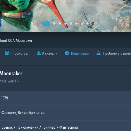
Bond 007: Moonraker
1 посмотрел
0 скачали
Поделиться
Проблема с пле
 Moonraker
this world!»
1979
Франция, Великобритания
Боевик
/
Приключения
/
Триллер
/
Фантастика