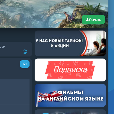
Скачать
ером
12+