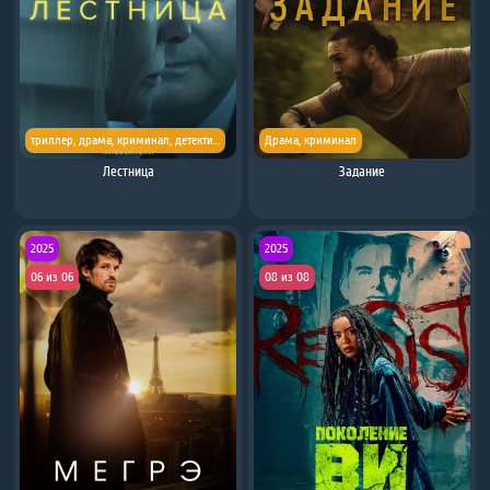
триллер
,
драма
,
криминал
,
детектив
,
биография
Драма
,
криминал
Лестница
Задание
2025
2025
06 из 06
08 из 08