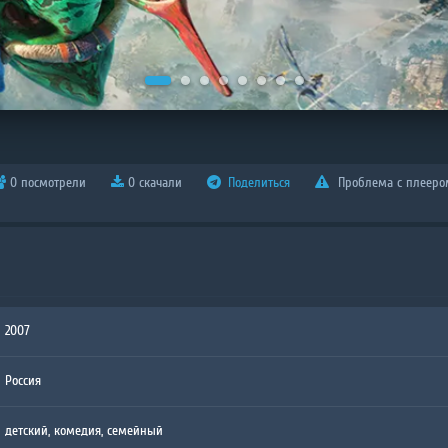
0 посмотрели
0 скачали
Поделиться
Проблема с плееро
2007
Россия
детский
,
комедия
,
семейный