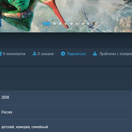
0 посмотрели
0 скачали
Поделиться
Проблема с плееро
2008
Россия
детский
,
комедия
,
семейный